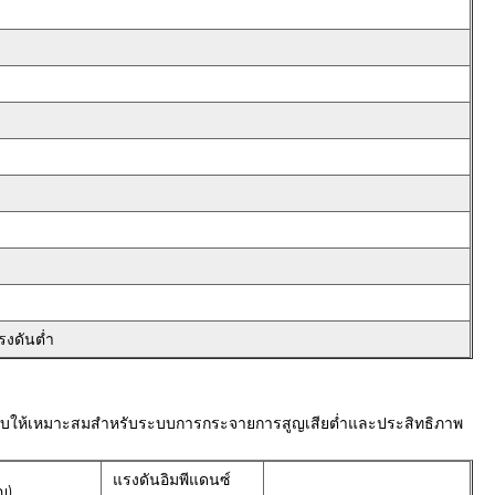
ง
รงดันต่ำ
รับให้เหมาะสมสำหรับระบบการกระจายการสูญเสียต่ำและประสิทธิภาพ
แรงดันอิมพีแดนซ์
ญ)