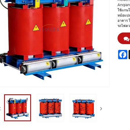
Anqiang
ใช้แกนโ
หม้อแปล
อาคาร โ
รถไฟควา
F