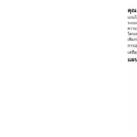
คุณ
แกนโ
ระบบฉ
ความจ
โครงส
เสียง
การอ
เสถี
แผน