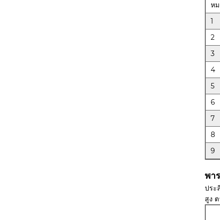
หม
1
2
3
4
5
6
7
8
9
พาร
ประส
สูง 