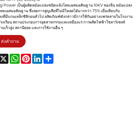
 Power เป็นผู้ผลิตหม้อแปลงชนิดแห้งโลหะผสมอสัณฐาน 10KV ของจีน หม้อแปลง
ลหะผสมอสัณฐาน ซึ่งลดการสูญเสียที่ไม่มีโหลดได้มากกว่า 75% เมื่อเทียบกับ
งที่มีแกนเหล็กซิลิกอนทั่วไป ผลิตภัณฑ์ดังกล่าวมีการใช้กันอย่างแพร่หลายในโรงงาน
รงเรียน สถานประกอบการอุตสาหกรรมและเหมืองแร่ การผลิตไฟฟ้าโซลาร์เซลล์
มเร็วสูง สถานีย่อย และการใช้งานอื่น ๆ
ส่งคำถาม
acebook
X
WhatsApp
Pinterest
LinkedIn
Share