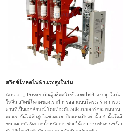
ทั่วไป
วงจรย่อย
ป้องกันบัสบาร์
บริการและความมุ่งมั่น
อันเชียง พาวเวอร์ นำเสนอผลิตภัณฑ์สวิตช์โหลดครบวงจร
และให้คำแนะนำผลิตภัณฑ์และคำแนะนำในการซื้อแก่
ลูกค้า เรายังให้ข้อผูกพันในการให้บริการดังต่อไปนี้:
1. เราขอแนะนำสวิตช์โหลดที่เหมาะสมและการกำหนดค่า
ฟิวส์ที่ตรงกันตามสถานการณ์การใช้งาน
2.Anqiang Power ให้คำแนะนำการติดตั้งที่ครอบคลุม
คำแนะนำในการว่าจ้างและการดำเนินงาน และการฝึก
อบรมการดำเนินงานผลิตภัณฑ์
สวิตช์โหลดไฟฟ้าแรงสูงในร่ม
3. เรารักษาสต็อกสินค้าที่ได้มาตรฐานให้เพียงพอสำหรับการ
จัดส่งที่รวดเร็ว เร่งการดำเนินโครงการโรงไฟฟ้าให้แล้ว
Anqiang Power เป็นผู้ผลิตสวิตช์โหลดไฟฟ้าแรงสูงในร่ม
เสร็จ
ในจีน สวิตช์โหลดของเรามีการออกแบบโครงสร้างการส่ง
ผ่านที่เป็นเอกลักษณ์ โดยห้องดับเพลิงแบบอาร์กจะทนทาน
ต่อแรงดันไฟฟ้าสูงในช่วงเวลาปิดและเปิดเท่านั้น ดังนั้นจึงมี
ขนาดกะทัดรัดและน้ำหนักเบา ช่วยให้สามารถทำงานพร้อม