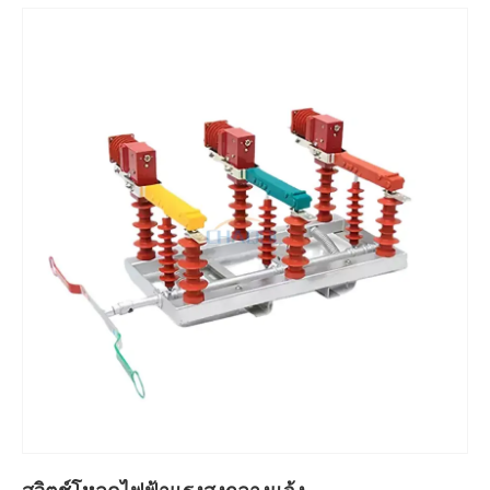
สวิตช์แบ่งโหลด SF6 ที่
สวิตช์โหลด SF6 ใน
ติดตั้งบนเสากลางแจ้ง
อาคาร