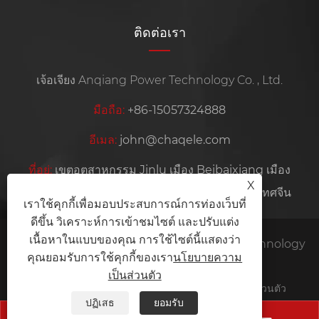
ติดต่อเรา
เจ้อเจียง Anqiang Power Technology Co. , Ltd.
มือถือ:
+86-15057324888
อีเมล:
john@chaqele.com
ที่อยู่:
เขตอุตสาหกรรม Jinlu เมือง Beibaixiang เมือง
X
Yueqing เมือง Wenzhou มณฑลเจ้อเจียงประเทศจีน
เราใช้คุกกี้เพื่อมอบประสบการณ์การท่องเว็บที่
ดีขึ้น วิเคราะห์การเข้าชมไซต์ และปรับแต่ง
เนื้อหาในแบบของคุณ การใช้ไซต์นี้แสดงว่า
ลิขสิทธิ์ © 2026 Zhejiang Anqiang Power Technology
คุณยอมรับการใช้คุกกี้ของเรา
นโยบายความ
Co., Ltd. สงวนลิขสิทธิ์
เป็นส่วนตัว
Links
Sitemap
RSS
XML
นโยบายความเป็นส่วนตัว
ปฏิเสธ
ยอมรับ