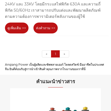
24KV และ 33KV โดยมีกระแสไฟพิกัด 630A และความถี่
พิกัด 50/60Hz เราสามารถปรับแต่งและพัฒนาผลิตภัณฑ์
ตามความต้องการพารามิเตอร์พลังงานของผู้ใช้
ดูเพิ่มเติม >>
ส่งคำถาม >>
«
1
»
Anqiang Power เป็นผู้ผลิตและซัพพลายเออร์ โหลดสวิตช์ มืออาชีพในประเทศ
จีน ยินดีต้อนรับสู่การนำเข้าสินค้าคุณภาพจากโรงงานของเราที่นี่
คำแนะนำข่าวสาร
เบรกเกอร์ในร่มแบบถอนออกได้ขนาด 12kV
ทำงานอย่างไร