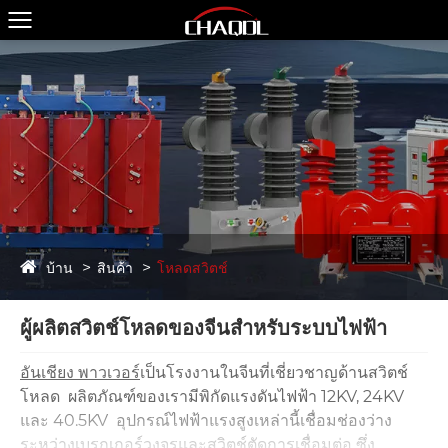
บ้าน
สินค้า
โหลดสวิตช์
ผู้ผลิตสวิตช์โหลดของจีนสำหรับระบบไฟฟ้า
อันเชียง พาวเวอร์
เป็นโรงงานในจีนที่เชี่ยวชาญด้านสวิตช์
โหลด ผลิตภัณฑ์ของเรามีพิกัดแรงดันไฟฟ้า 12KV, 24KV
และ 40.5KV อุปกรณ์ไฟฟ้าแรงสูงเหล่านี้เชื่อมช่องว่าง
ระหว่างเบรกเกอร์วงจรและสวิตช์ตัดการเชื่อมต่อ ซึ่ง