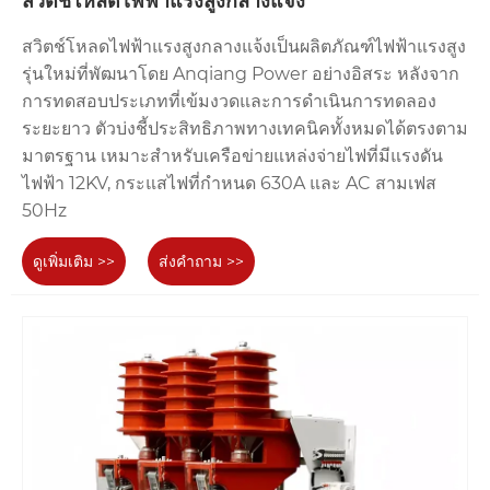
สวิตช์โหลดไฟฟ้าแรงสูงกลางแจ้ง
สวิตช์โหลดไฟฟ้าแรงสูงกลางแจ้งเป็นผลิตภัณฑ์ไฟฟ้าแรงสูง
สวิตช์โหลดชนิด FZN
สวิตช์โหลดชนิด FZW
รุ่นใหม่ที่พัฒนาโดย Anqiang Power อย่างอิสระ หลังจาก
การทดสอบประเภทที่เข้มงวดและการดำเนินการทดลอง
คำแนะนำการเลือกผลิตภัณฑ์
ระยะยาว ตัวบ่งชี้ประสิทธิภาพทางเทคนิคทั้งหมดได้ตรงตาม
มาตรฐาน เหมาะสำหรับเครือข่ายแหล่งจ่ายไฟที่มีแรงดัน
เบรกเกอร์วงจรไฟฟ้า
ชื่อ
สวิตช์โหลด
ไฟฟ้า 12KV, กระแสไฟที่กำหนด 630A และ AC สามเฟส
แรงสูง
50Hz
การปิดกระแส
ฟังก์ชั่น
การปิดกระแสโหลด,
โหลด การแยก
หลัก
กระแสลัดวงจร
ดูเพิ่มเติม >>
ส่งคำถาม >>
วงจร
ป้องกัน
พร้อมฟิวส์ไฟฟ้า
มันมีฟังก์ชั่นการป้องกัน
การ
แรงสูง
ของตัวเอง
ลัดวงจร
ปริมาณ
ขนาดกะทัดรัด
มีขนาดค่อนข้างใหญ่
การใช้
การป้องกัน
ตัวป้อนขาออกของ
งาน
หม้อแปลงไฟฟ้า
สถานีย่อยและการ