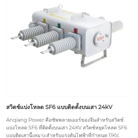
สวิตช์แบ่งโหลด SF6 แบบติดตั้งบนเสา 24kV
Anqiang Power คือซัพพลายเออร์ของจีนสำหรับสวิตช์
แบ่งโหลด SF6 ที่ติดตั้งบนเสา 24KV สวิตช์หยุดโหลด SF6
แบบติดเสานี้เหมาะสำหรับแรงดันไฟฟ้าที่กำหนด 11KV,