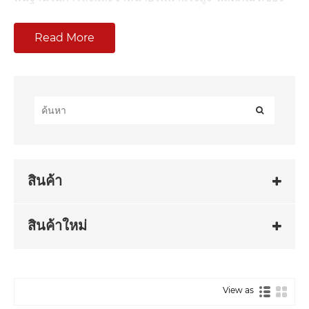
เราส่วนใหญ่ประกอบด้วยหม้อแปลงแช่น้ำมัน หม้อแปลง
ชนิดแห้ง และหม้อแปลงโลหะผสมอสัณฐาน เราสามารถ
Read More
ปรับแต่งผลิตภัณฑ์ตามความต้องการของลูกค้า โดยมีระดับ
แรงดันไฟฟ้าตั้งแต่ 10KV ถึง 35KV และพิกัดความจุตั้งแต่
30KVA ถึง 2500KVA
การจำแนกประเภทผลิตภัณฑ์และการ
แสดง
สินค้า
สินค้าใหม่
หม้อแปลงโลหะ
หม้อแปลงชนิด
หม้อแปลงแช่
ผสมอสัณฐาน
แห้ง
น้ำมัน
View as