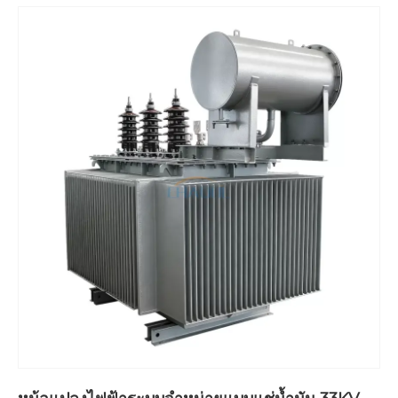
ส่วนประกอบของผลิตภัณฑ์
ส่วนประกอบของหม้อแปลงไฟฟ้าประกอบด้วยตัวหม้อแปลง
(แกนเหล็ก ขดลวด ฉนวน และสายนำ) น้ำมันหม้อแปลง ถัง
น้ำมันและอุปกรณ์ทำความเย็น อุปกรณ์ควบคุมแรงดันไฟฟ้า
อุปกรณ์ป้องกัน และบุชชิ่ง
1. แกนเหล็กเป็นส่วนวงจรแม่เหล็กหลักของหม้อแปลงไฟฟ้า
แกนเหล็กแบ่งออกเป็นสองส่วน: เสาแกนและแอก ขดลวดจะ
พันรอบเสาหลัก แอกทำหน้าที่ปิดวงจรแม่เหล็ก
2. ขดลวดเป็นส่วนวงจรไฟฟ้าของหม้อแปลงไฟฟ้าและพัน
ด้วยลวดแบนหุ้มฉนวนสองชั้นและลวดกลมเคลือบ
บริการและความมุ่งมั่น
1. Anqiang ให้บริการคำปรึกษาทางเทคนิคเชิงลึกแก่ผู้ใช้
โดยนำเสนอหม้อแปลงไฟฟ้ากำลังที่เหมาะสม โดยพิจารณา
จากพารามิเตอร์ของผลิตภัณฑ์ ลักษณะโหลด สภาพ
แวดล้อม และเป้าหมายด้านประสิทธิภาพการใช้พลังงาน
2. Anqiang Power จะวิเคราะห์ต้นทุนการลงทุนและต้นทุน
การดำเนินงานระยะยาวในการจัดซื้อหม้อแปลงสำหรับผู้ใช้