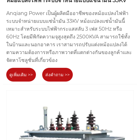
หม้อแปลงไฟฟ้าระบบจำหน่ายแบบแช่น้ำมัน 33KV
3. เราให้บริการคำแนะนำด้านเทคนิคถึงสถานที่แก่ลูกค้า
พันธมิตรของเราเพื่อให้แน่ใจว่าอุปกรณ์ทำงานอย่าง
Anqiang Power เป็นผู้ผลิตมืออาชีพของหม้อแปลงไฟฟ้า
ปลอดภัย
ระบบจำหน่ายแบบแช่น้ำมัน 33KV หม้อแปลงแช่น้ำมันนี้
4. Anqiang มีสายการผลิตและระบบการจัดการที่ทันสมัย ​​
เหมาะสำหรับระบบไฟฟ้ากระแสสลับ 3 เฟส 50Hz หรือ
รับประกันการส่งมอบหม้อแปลงคุณภาพสูงของเราตรงเวลา
60Hz โดยมีพิกัดความจุสูงสุดถึง 2500KVA สามารถใช้ทั้ง
ในบ้านและนอกอาคาร เราสามารถปรับแต่งหม้อแปลงได้
ตามความต้องการหรือภาพวาดที่แตกต่างกันของลูกค้าและ
จัดหาโซลูชั่นที่เกี่ยวข้อง
ดูเพิ่มเติม >>
ส่งคำถาม >>