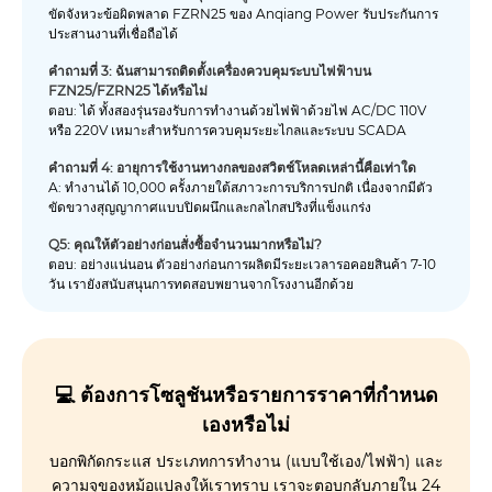
ขัดจังหวะข้อผิดพลาด FZRN25 ของ Anqiang Power รับประกันการ
ประสานงานที่เชื่อถือได้
คำถามที่ 3: ฉันสามารถติดตั้งเครื่องควบคุมระบบไฟฟ้าบน
FZN25/FZRN25 ได้หรือไม่
ตอบ: ได้ ทั้งสองรุ่นรองรับการทำงานด้วยไฟฟ้าด้วยไฟ AC/DC 110V
หรือ 220V เหมาะสำหรับการควบคุมระยะไกลและระบบ SCADA
คำถามที่ 4: อายุการใช้งานทางกลของสวิตช์โหลดเหล่านี้คือเท่าใด
A: ทำงานได้ 10,000 ครั้งภายใต้สภาวะการบริการปกติ เนื่องจากมีตัว
ขัดขวางสุญญากาศแบบปิดผนึกและกลไกสปริงที่แข็งแกร่ง
Q5: คุณให้ตัวอย่างก่อนสั่งซื้อจำนวนมากหรือไม่?
ตอบ: อย่างแน่นอน ตัวอย่างก่อนการผลิตมีระยะเวลารอคอยสินค้า 7-10
วัน เรายังสนับสนุนการทดสอบพยานจากโรงงานอีกด้วย
💻 ต้องการโซลูชันหรือรายการราคาที่กำหนด
เองหรือไม่
บอกพิกัดกระแส ประเภทการทำงาน (แบบใช้เอง/ไฟฟ้า) และ
ความจุของหม้อแปลงให้เราทราบ เราจะตอบกลับภายใน 24