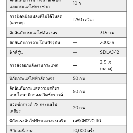
จัดอันดับการชาร์จสายเคเบิล
10 ก
และกระแสไฟกระชาก
การปิดหม้อแปลงที่ไม่ได้โหลด
1250 เควีเอ
(ความจุ)
จัดอันดับกระแสไฟลัดวงจร
—
31.5 ก.พ
จัดอันดับการถ่ายโอนปัจจุบัน
—
2000 ก
ฟิวส์รุ่น
—
SDLAJ-12
2-5 เจ
การส่งออกพลังงานกระแทก
—
(กลาง)
พิกัดกระแสไฟฟ้าลัดวงจร
50 ก.พ
จัดอันดับกระแสความเสถียร
50 ก.พ
แบบไดนามิกของสวิตช์กราวด์
สวิตช์กราวด์ 2S กระแสไฟ
20 ก.พ
เสถียร
พิกัดแรงดันไฟฟ้าของวงจรเสริม
เอซี/ดีซี220,110
ชีวิตเครื่องกล
10,000 ครั้ง