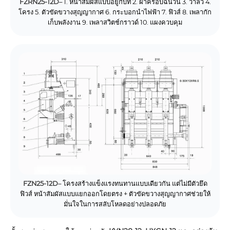
FZRN25-12D
– 1. หน้าสัมผัสแบบอยู่กับที่ 2. ฝาครอบฉนวน 3. วาล์ว 4.
โครง 5. ตัวขัดขวางสุญญากาศ 6. กระบอกนำไฟฟ้า 7. ฟิวส์ 8. เพลากัก
เก็บพลังงาน 9. เพลาสวิตช์กราวด์ 10. แผงควบคุม
FZN25-12D
– โครงสร้างแข็งแรงทนทานแบบเดียวกัน แต่ไม่มีตัวยึด
ฟิวส์ หน้าสัมผัสแบบแยกออกโดยตรง + ตัวขัดขวางสุญญากาศช่วยให้
มั่นใจในการสลับโหลดอย่างปลอดภัย