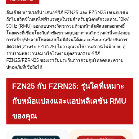
อันเชียง พาวเวอร์
นำเสนอซีรีส์ FZN25 และ FZRN25 เจเนอเรชั่น
ถัดไป
สวิตช์โหลดไฟฟ้าแรงสูงในร่ม
สำหรับยูนิตหลักวงแหวน 12kV,
50Hz (RMU) ออกแบบทางวิศวกรรมด้วย
หน้าสัมผัสแยกออกฤทธิ์
โดยตรงที่เชื่อมโยงกับตัวขัดขวางสุญญากาศ
สวิตช์เหล่านี้จะส่งมอบ
การสร้าง/ทำลายโหลดแบบไม่มีส่วนโค้ง
และแข็งแกร่ง
ป้องกันการ
ลัดวงจร
(สำหรับ FZRN25) ไม่ว่าคุณจะใช้งานสถานีไฟฟ้าย่อย ตู้
รวบรวมพลังงานลม หรือโรงงานอุตสาหกรรม ซีรีส์
FZN25/FZRN25 ของเรารับประกันการควบคุมโหลดและความ
ปลอดภัยที่เชื่อถือได้
FZN25 กับ FZRN25: รุ่นใดที่เหมาะ
กับหม้อแปลงและแอปพลิเคชัน RMU
ของคุณ