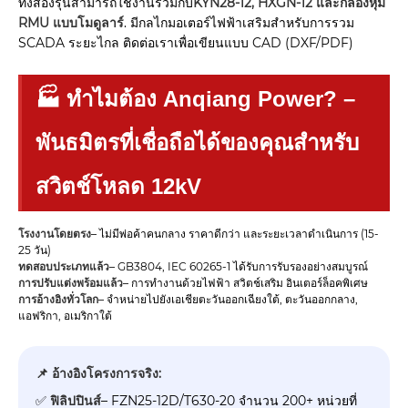
ทั้งสองรุ่นสามารถใช้งานร่วมกับ
KYN28-12, HXGN-12 และกล่องหุ้ม
RMU แบบโมดูลาร์
. มีกลไกมอเตอร์ไฟฟ้าเสริมสำหรับการรวม
SCADA ระยะไกล ติดต่อเราเพื่อเขียนแบบ CAD (DXF/PDF)
🏭 ทำไมต้อง Anqiang Power? –
พันธมิตรที่เชื่อถือได้ของคุณสำหรับ
สวิตช์โหลด 12kV
โรงงานโดยตรง
– ไม่มีพ่อค้าคนกลาง ราคาดีกว่า และระยะเวลาดำเนินการ (15-
25 วัน)
ทดสอบประเภทแล้ว
– GB3804, IEC 60265-1 ได้รับการรับรองอย่างสมบูรณ์
การปรับแต่งพร้อมแล้ว
– การทำงานด้วยไฟฟ้า สวิตช์เสริม อินเตอร์ล็อคพิเศษ
การอ้างอิงทั่วโลก
– จำหน่ายไปยังเอเชียตะวันออกเฉียงใต้, ตะวันออกกลาง,
แอฟริกา, อเมริกาใต้
📌 อ้างอิงโครงการจริง:
✅
ฟิลิปปินส์
– FZN25-12D/T630-20 จำนวน 200+ หน่วยที่