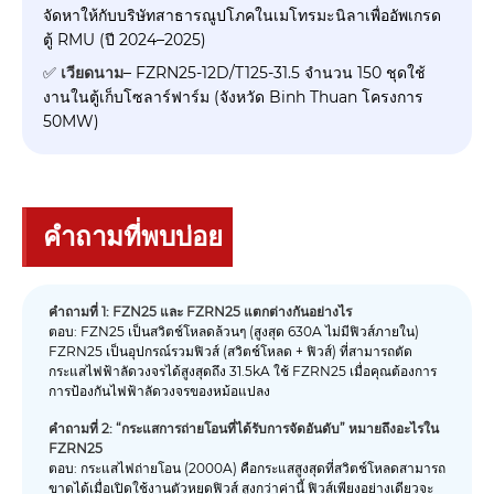
จัดหาให้กับบริษัทสาธารณูปโภคในเมโทรมะนิลาเพื่ออัพเกรด
ตู้ RMU (ปี 2024–2025)
✅
เวียดนาม
– FZRN25-12D/T125-31.5 จำนวน 150 ชุดใช้
งานในตู้เก็บโซลาร์ฟาร์ม (จังหวัด Binh Thuan โครงการ
50MW)
คำถามที่พบบ่อย
คำถามที่ 1: FZN25 และ FZRN25 แตกต่างกันอย่างไร
ตอบ: FZN25 เป็นสวิตช์โหลดล้วนๆ (สูงสุด 630A ไม่มีฟิวส์ภายใน)
FZRN25 เป็นอุปกรณ์รวมฟิวส์ (สวิตช์โหลด + ฟิวส์) ที่สามารถตัด
กระแสไฟฟ้าลัดวงจรได้สูงสุดถึง 31.5kA ใช้ FZRN25 เมื่อคุณต้องการ
การป้องกันไฟฟ้าลัดวงจรของหม้อแปลง
คำถามที่ 2: “กระแสการถ่ายโอนที่ได้รับการจัดอันดับ” หมายถึงอะไรใน
FZRN25
ตอบ: กระแสไฟถ่ายโอน (2000A) คือกระแสสูงสุดที่สวิตช์โหลดสามารถ
ขาดได้เมื่อเปิดใช้งานตัวหยุดฟิวส์ สูงกว่าค่านี้ ฟิวส์เพียงอย่างเดียวจะ