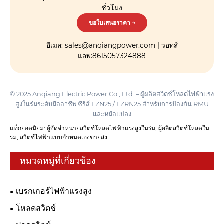
ชั่วโมง
ขอใบเสนอราคา →
อีเมล: sales@anqiangpower.com | วอทส์
แอพ:8615057324888
© 2025 Anqiang Electric Power Co., Ltd. – ผู้ผลิตสวิตช์โหลดไฟฟ้าแรง
สูงในร่มระดับมืออาชีพ ซีรีส์ FZN25 / FZRN25 สำหรับการป้องกัน RMU
และหม้อแปลง
แท็กยอดนิยม: ผู้จัดจำหน่ายสวิตช์โหลดไฟฟ้าแรงสูงในร่ม, ผู้ผลิตสวิตช์โหลดใน
ร่ม, สวิตช์ไฟฟ้าแบบกำหนดเองขายส่ง
หมวดหมู่ที่เกี่ยวข้อง
เบรกเกอร์ไฟฟ้าแรงสูง
โหลดสวิตช์