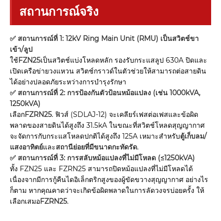
สถานการณ์จริง
✅ สถานการณ์ที่ 1: 12kV Ring Main Unit (RMU) เป็นสวิตช์ขา
เข้า/ลูป
ใช้
FZN25
เป็นสวิตช์แบ่งโหลดหลัก รองรับกระแสลูป 630A ปิดและ
เปิดเครือข่ายวงแหวน สวิตช์กราวด์ในตัวช่วยให้สามารถต่อสายดิน
ได้อย่างปลอดภัยระหว่างการบำรุงรักษา
✅ สถานการณ์ที่ 2: การป้องกันตัวป้อนหม้อแปลง (เช่น 1000kVA,
1250kVA)
เลือก
FZRN25
. ฟิวส์ (SDLAJ-12) จะเคลียร์เฟสต่อเฟสและข้อผิด
พลาดของสายดินได้สูงถึง 31.5kA ในขณะที่สวิตช์โหลดสุญญากาศ
จะจัดการกับกระแสโหลดปกติได้สูงถึง 125A เหมาะสำหรับ
ตู้เก็บลม/
แสงอาทิตย์
และ
สถานีย่อยที่มีขนาดกะทัดรัด
.
✅ สถานการณ์ที่ 3: การสลับหม้อแปลงที่ไม่มีโหลด (≤1250kVA)
ทั้ง FZN25 และ FZRN25 สามารถปิดหม้อแปลงที่ไม่มีโหลดได้
เนื่องจากมีการกู้คืนไดอิเล็กตริกสูงของผู้ขัดขวางสุญญากาศ อย่างไร
ก็ตาม หากคุณคาดว่าจะเกิดข้อผิดพลาดในการลัดวงจรบ่อยครั้ง ให้
เลือกเสมอ
FZRN25
.