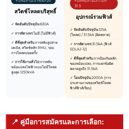
FZN25-12D/T630-20
FZRN25-12D/T125-
31.5
สวิตช์โหลดบริสุทธิ์
อุปกรณ์รวมฟิวส์
✓
จัดอันดับปัจจุบัน:
630A
✓
จัดอันดับปัจจุบัน:
125A
✓
การลัดวงจร:
ไม่มี (ไม่มีฟิวส์)
(โหลด) / 31.5kA (ผิดพลาด)
✓
ดีที่สุดสำหรับ:
การสลับลูปสาย
✓
การลัดวงจร:
31.5kA (ฟิวส์
เคเบิล, สวิตช์หลัก RMU, รอบ
SDLAJ-12)
การโหลดบ่อยครั้ง
✓
ดีที่สุดสำหรับ:
การป้องกันหลัก
✓
การใช้งานทั่วไป:
การสลับ
ของหม้อแปลง, การแยกข้อผิด
หม้อแปลงไฟฟ้าแบบไม่มีโหลด
พลาดสูงถึง 31.5kA
สูงสุด 1250kVA
✓
โอนปัจจุบัน:
2000A (การ
ประสานงานของสวิตช์โหลด
ฟิวส์ฟิวส์เรียบ)
📍 คู่มือการสมัครและการเลือก: