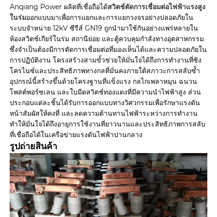
Anqiang Power ผลิตที่เชื่อถือได้
สวิตช์ตัดการเชื่อมต่อไฟฟ้าแรงสูง
ในร่ม
ออกแบบมาเพื่อการแยกและการแยกวงจรอย่างปลอดภัยใน
ระบบจำหน่าย 12kV ซีรีส์ GN19 ถูกนำมาใช้กันอย่างแพร่หลายใน
ห้องสวิตช์เกียร์ในร่ม สถานีย่อย และตู้ควบคุมกำลังทางอุตสาหกรรม
ซึ่งจำเป็นต้องมีการตัดการเชื่อมต่อที่มองเห็นได้และความปลอดภัยใน
การปฏิบัติงาน โครงสร้างสามขั้วช่วยให้มั่นใจได้ถึงการทำงานที่ซิง
โครไนซ์และประสิทธิภาพทางกลที่มั่นคงภายใต้สภาวะการสลับซ้ำ
อุปกรณ์นี้สร้างขึ้นด้วยโครงฐานที่แข็งแรง กลไกเพลาหมุน ฉนวน
โพสต์พอร์ซเลน และใบมีดสวิตช์ทองแดงที่มีความนำไฟฟ้าสูง ส่วน
ประกอบแต่ละชิ้นได้รับการออกแบบทางวิศวกรรมเพื่อรักษาแรงดัน
หน้าสัมผัสให้คงที่ และลดความต้านทานไฟฟ้าระหว่างการทำงาน
ทำให้มั่นใจได้ถึงอายุการใช้งานที่ยาวนานและประสิทธิภาพการสลับ
ที่เชื่อถือได้ในเครือข่ายแรงดันไฟฟ้าปานกลาง
รูปถ่ายสินค้า