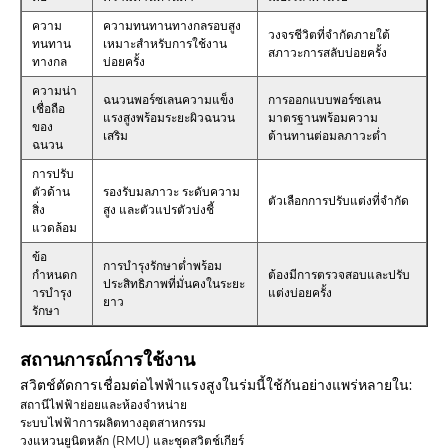
ความ
ความทนทานทางกลรอบสูง
วงจรชีวิตที่จำกัดภายใต้
ทนทาน
เหมาะสำหรับการใช้งาน
สภาวะการสลับบ่อยครั้ง
ทางกล
บ่อยครั้ง
ความน่า
ฉนวนพอร์ซเลนความแข็ง
การออกแบบพอร์ซเลน
เชื่อถือ
แรงสูงพร้อมระยะผิวฉนวน
มาตรฐานพร้อมความ
ของ
เสริม
ต้านทานต่อมลภาวะต่ำ
ฉนวน
การปรับ
ตัวด้าน
รองรับมลภาวะ ระดับความ
ตัวเลือกการปรับแต่งที่จำกัด
สิ่ง
สูง และตัวแปรตัวบ่งชี้
แวดล้อม
ข้อ
การบำรุงรักษาต่ำพร้อม
กำหนดก
ต้องมีการตรวจสอบและปรับ
ประสิทธิภาพที่มั่นคงในระยะ
ารบำรุง
แต่งบ่อยครั้ง
ยาว
รักษา
สถานการณ์การใช้งาน
สวิตช์ตัดการเชื่อมต่อไฟฟ้าแรงสูงในร่มนี้ใช้กันอย่างแพร่หลายใน:
สถานีไฟฟ้าย่อยและห้องจำหน่าย
ระบบไฟฟ้าการผลิตทางอุตสาหกรรม
วงแหวนยูนิตหลัก (RMU) และชุดสวิตช์เกียร์