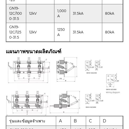
GN19-
1,000
12C/100
12kV
31.5kA
80kA
A
0-31.5
GN19-
1250
12C/125
12kV
31.5kA
80kA
A
0-31.5
แผนภาพขนาดผลิตภัณฑ์
รุ่นและข้อมูลจำเพาะ
A
B
C
D