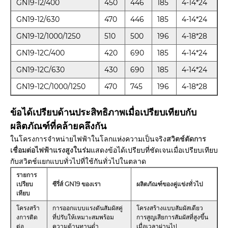
GN19-12/400
450
446
185
4-14*24
GN19-12/630
470
446
185
4-14*24
GN19-12/1000/1250
510
500
196
4-18*28
GN19-12C/400
420
690
185
4-14*24
GN19-12C/630
430
690
185
4-14*24
GN19-12C/1000/1250
470
745
196
4-18*28
ข้อได้เปรียบด้านประสิทธิภาพเมื่อเปรียบเทียบกับ
ผลิตภัณฑ์ที่คล้ายคลึงกัน
ในโครงการจำหน่ายไฟฟ้าในโลกแห่งความเป็นจริง
สวิตช์ตัดการ
เชื่อมต่อไฟฟ้าแรงสูงในร่ม
แสดงข้อได้เปรียบที่ชัดเจนเมื่อเปรียบเทียบ
กับสวิตช์แยกแบบทั่วไปที่ใช้กันทั่วไปในตลาด
รายการ
เปรียบ
ซีรี่ส์ GN19 ของเรา
ผลิตภัณฑ์ของคู่แข่งทั่วไป
เทียบ
โครงสร้า
การออกแบบแรงดันสัมผัสคู่
โครงสร้างแบบสัมผัสเดียว
งการติด
ที่ปรับให้เหมาะสมพร้อม
การสูญเสียการสัมผัสที่สูงขึ้น
ต่อ
ความต้านทานต่ำ
เมื่อเวลาผ่านไป