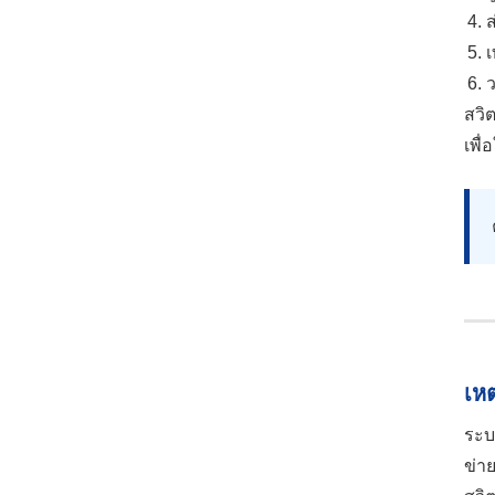
ส
เ
สวิ
เพื่
เห
ระบ
ข่า