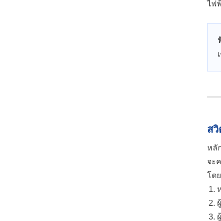
ไฟฟ
ฟ
สว
หลั
จะค
โดย
ห
ผ
ผ