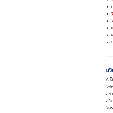
ก
ว
โ
แ
ค
สว
A
โ
ไฟฟ
อย่
สวิ
โคร