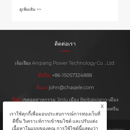
ติดต่อเรา
เจ้อเจียง Anqiang Power Technology Co. , Ltd.
มือถือ:
+86-15057324888
อีเมล:
john@chaqele.com
ที่อยู่:
เขตอุตสาหกรรม Jinlu เมือง Beibaixiang เมือง
X
Yueqing เมือง Wenzhou มณฑลเจ้อเจียงประเทศจีน
เราใช้คุกกี้เพื่อมอบประสบการณ์การท่องเว็บที่
ดีขึ้น วิเคราะห์การเข้าชมไซต์ และปรับแต่ง
เนื้อหาในแบบของคุณ การใช้ไซต์นี้แสดงว่า
ลิขสิทธิ์ © 2026 Zhejiang Anqiang Power Technology