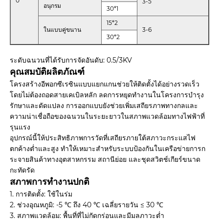
0
3-5
อนุกรม
30*1
15*2
ในแบบคู่ขนาน
3-6
30*2
ระดับฉนวนที่ได้รับการจัดอันดับ: 0.5/3KV
คุณสมบัติผลิตภัณฑ์
โครงสร้างอีพอกซีเรซินแบบแยกแกนช่วยให้ติดตั้งได้อย่างรวดเร็ว
โดยไม่ต้องถอดสายเคเบิลหลัก ลดการหยุดทำงานในโครงการบำรุง
รักษาและดัดแปลง การออกแบบยังช่วยเพิ่มเสถียรภาพทางกลและ
ความน่าเชื่อถือของฉนวนในระยะยาวในสภาพแวดล้อมทางไฟฟ้าที่
รุนแรง
อุปกรณ์นี้ให้ประสิทธิภาพการวัดที่เสถียรภายใต้สภาวะกระแสไฟ
ตกค้างต่ำและสูง ทำให้เหมาะสำหรับระบบป้องกันในเครือข่ายการก
ระจายสินค้าทางอุตสาหกรรม สถานีย่อย และชุดสวิตช์เกียร์ขนาด
กะทัดรัด
สภาพการทำงานปกติ
1. การติดตั้ง: ใช้ในร่ม
2. ช่วงอุณหภูมิ: -5 ℃ ถึง 40 ℃ เฉลี่ยรายวัน ≤ 30 ℃
3. สภาพแวดล้อม: พื้นที่ที่ไม่กัดกร่อนและมีมลภาวะต่ำ